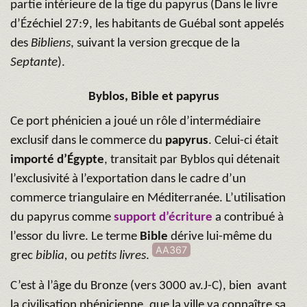
partie intérieure de la tige du papyrus (Dans le livre
d’Ézéchiel 27:9, les habitants de Guébal sont appelés
des
Bibliens
, suivant la version grecque de la
Septante
).
Byblos, Bible et papyrus
Ce port phénicien a joué un rôle d’intermédiaire
exclusif dans le commerce du
papyrus
. Celui-ci était
importé
d’Égypte
, transitait par Byblos qui détenait
l’exclusivité à l’exportation dans le cadre d’un
commerce triangulaire en Méditerranée. L’utilisation
du papyrus comme
support d’écriture
a contribué à
l’essor du livre. Le terme
Bible
dérive lui-même du
AA367
grec
biblia,
ou
petits livres
.
C’est à l’âge du Bronze (vers 3000 av.J-C), bien avant
la civilisation phénicienne, que la ville va connaître sa