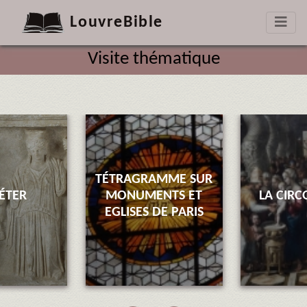
LouvreBible
Visite thématique
TÉTRAGRAMME SUR
ÉTER
MONUMENTS ET
LA CIRC
EGLISES DE PARIS