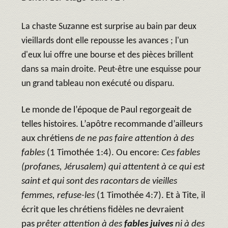
La chaste Suzanne est surprise au bain par deux
vieillards dont elle repousse les avances ; l'un
d'eux lui offre une bourse et des pièces brillent
dans sa main droite. Peut-être une esquisse pour
un grand tableau non exécuté ou disparu.
Le monde de l’époque de Paul regorgeait de
telles histoires. L’apôtre recommande d’ailleurs
aux chrétiens
de ne pas faire attention à des
fables
(1 Timothée 1:4). Ou encore:
Ces fables
(profanes, Jérusalem) qui attentent à ce qui est
saint et qui sont des racontars de vieilles
femmes, refuse-les
(1 Timothée 4:7). Et à Tite, il
écrit que les chrétiens fidèles ne devraient
pas
prêter attention à des
fables juives
ni à des