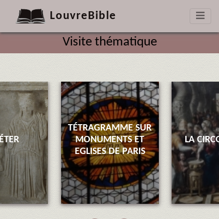
LouvreBible
Visite thématique
TÉTRAGRAMME SUR
ÉTER
MONUMENTS ET
LA CIRC
EGLISES DE PARIS