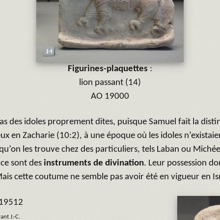
Figurines-plaquettes
:
lion passant (14)
AO 19000
s des idoles proprement dites, puisque Samuel fait la disti
ux en Zacharie (10:2), à une époque où les idoles n’existaie
u’on les trouve chez des particuliers, tels Laban ou Michée. 
 ce sont des
instruments de divination
. Leur possession do
Mais cette coutume ne semble pas avoir été en vigueur en Is
 19512
ant J.-C.