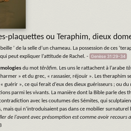
es-plaquettes ou Teraphim, dieux dom
beille ’ de la selle d’un chameau. La possession de ces ‘tera
 qui peut expliquer l’attitude de Rachel. -
Genèse 31:29-34
ymologies
du mot
têrâfim.
Les uns le rattachent à l’arabe
tâ
 charmer » et du grec, « rassasier, réjouir ». Les theraphim s
 « guérir », ce qui ferait d’eux des dieux guérisseurs ; ou d
tions parmi les vivants. La manière dont la Bible parle des t
contradiction avec les coutumes des Sémites, qui sculptaient
 mais qui n’introduisaient pas dans ce mobilier surnaturel l
ller de l’avant avec présomption est comme avoir recours 
3