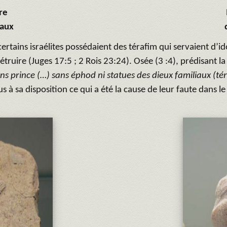
re
iaux
certains israélites possédaient des térafim qui servaient d’ido
 détruire (Juges 17:5 ; 2 Rois 23:24). Osée (3 :4), prédisant l
ans prince (…) sans éphod ni statues des dieux familiaux (té
us à sa disposition ce qui a été la cause de leur faute dans l