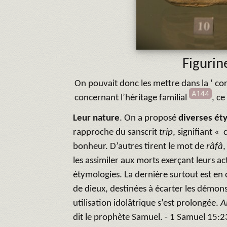
Figurin
On pouvait donc les mettre dans la ‘ cor
A144
concernant l’héritage familial
, ce
Leur nature
. On a proposé
diverses ét
rapproche du sanscrit
trip
, signifiant «
bonheur. D’autres tirent le mot de
râfâ
,
les assimiler aux morts exerçant leurs ac
étymologies. La dernière surtout est en 
de dieux, destinées à écarter les démons,
utilisation idolâtrique s’est prolongée.
A
dit le prophète Samuel. - 1 Samuel 15:2