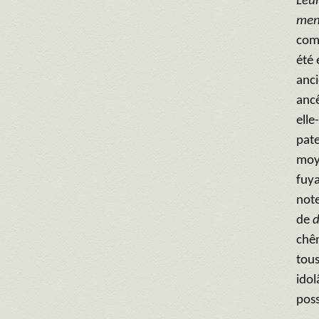
Leur
men
comp
été 
anci
ancê
elle
pate
moye
fuya
note
de
d
chên
tous
idol
pos