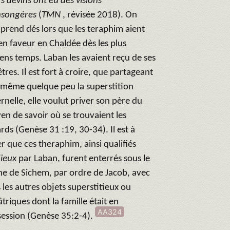
s devins ont eu des visions
songères
(
TMN
, révisée 2018). On
rend dés lors que les teraphim aient
en faveur en Chaldée dès les plus
ens temps. Laban les avaient reçu de ses
tres. Il est fort à croire, que partageant
-même quelque peu la superstition
rnelle, elle voulut priver son père du
n de savoir où se trouvaient les
rds (Genèse 31 :19, 30-34). Il est à
r que ces theraphim, ainsi qualifiés
ieux
par Laban, furent enterrés sous le
e de Sichem, par ordre de Jacob, avec
 les autres objets superstitieux ou
âtriques dont la famille était en
AA324
session (Genèse 35:2-4).