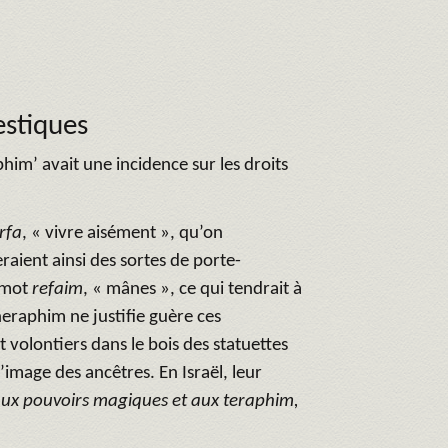
estiques
phim’ avait une incidence sur les droits
rfa
, « vivre aisément », qu’on
eraient ainsi des sortes de porte-
u mot
refaim
, « mânes », ce qui tendrait à
heraphim ne justifie guère ces
 volontiers dans le bois des statuettes
’image des ancêtres. En Israël, leur
aux pouvoirs magiques et aux teraphim,