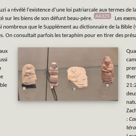
i a révélé l’existence d’une loi patriarcale aux termes de l
AA325
é sur les biens de son défunt beau-père.
Les exempl
 si nombreux que le Supplément au dictionnaire de la Bible 
s. On consultait parfois les teraphim pour en tirer des prés
 aux
Qua
ussi
cam
e
pren
te
ther
mble
21:2
deu
natu
Zach
:
Ca
téra