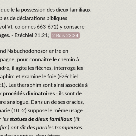
aquelle la possession des dieux familiaux
es de déclarations bibliques
(vol VI, colonnes 663-672) y consacre
ages. - Ezéchiel 21:21;
2 Rois 23:24
nd Nabuchodonosor entre en
pagne, pour connaître le chemin à
dre, il agite les flèches, interroge les
aphim et examine le foie (Ézéchiel
1). Les theraphim sont ainsi associés à
x
procédés divinatoires
; ils sont de
re analogue. Dans un de ses oracles,
arie (10 :2) suppose le même usage
r les
statues de dieux familiaux
(lit
fim) ont dit des paroles trompeuses.