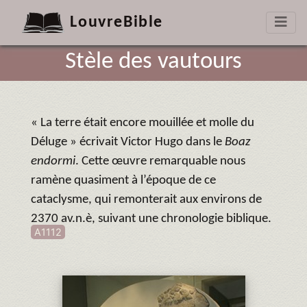
LouvreBible
Stèle des vautours
« La terre était encore mouillée et molle du
Déluge » écrivait Victor Hugo dans le
Boaz
endormi
. Cette œuvre remarquable nous
ramène quasiment à l’époque de ce
cataclysme, qui remonterait aux environs de
2370 av.n.è, suivant une chronologie biblique.
A1112