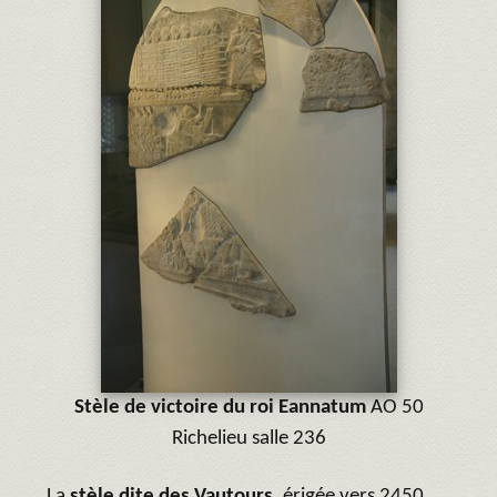
Stèle de victoire du roi Eannatum
AO 50
Richelieu salle 236
La
stèle dite des Vautours,
érigée vers 2450