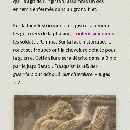
qu’il s’agit de Ningirson) assomme un des
ennemis enfermés dans un grand filet.
Sur la
face historiqu
e
, au registre supérieur,
les guerriers de la phalange
foulent aux pieds
les soldats d’Umma. Sur la face historique, le
roi et ses troupes ont la chevelure défaite pour
la guerre. Cette allure sera décrite dans la Bible
par le juge Baraq :
Puisqu’en Israël des
guerriers ont dénoué leur chevelure.
- Juges
5:2