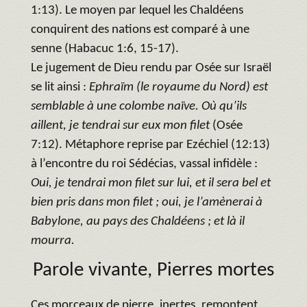
1:13). Le moyen par lequel les Chaldéens
conquirent des nations est comparé à une
senne (Habacuc 1:6, 15-17).
Le jugement de Dieu rendu par Osée sur Israël
se lit ainsi :
Ephraïm (le royaume du Nord) est
semblable à une colombe naïve. Où qu’ils
aillent, je tendrai sur eux mon filet
(Osée
7:12). Métaphore reprise par Ezéchiel (12:13)
à l’encontre du roi Sédécias, vassal infidèle :
Oui, je tendrai mon filet sur lui, et il sera bel et
bien pris dans mon filet ; oui, je l’amènerai à
Babylone, au pays des Chaldéens ; et là il
mourra.
Parole vivante, Pierres mortes
Ces morceaux de pierre, inertes, remontent