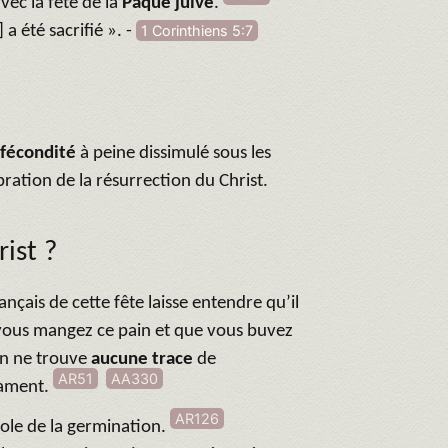
vec la fête de la
Pâque juive
.
a été sacrifié ». -
1 Corinthiens 5:7
a fécondité
à peine dissimulé sous les
ration de la résurrection du Christ.
ist ?
nçais de cette fête laisse entendre qu’il
e vous mangez ce pain et que vous buvez
 On ne trouve
aucune trace
de
AR51
AA330
tament.
AR126
ole de la germination.