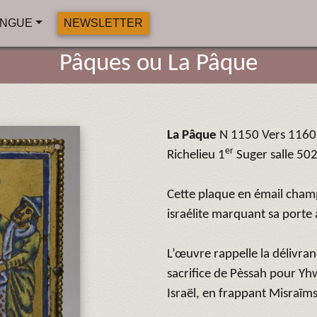
NGUE
NEWSLETTER
Pâques ou La Pâque
La Pâque
N 1150 Vers 1160
er
Richelieu 1
Suger salle 502
Cette plaque en émail cham
israélite marquant sa porte
L’œuvre rappelle la délivra
sacrifice de Pèssah pour Yh
Israël, en frappant Misraïms