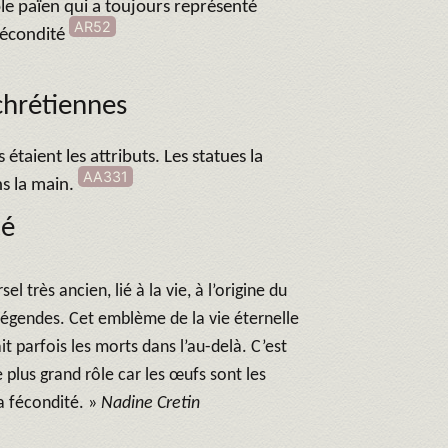
le païen qui a toujours représenté
AR52
fécondité
chrétiennes
 étaient les attributs. Les statues la
AA331
ns la main.
té
l très ancien, lié à la vie, à l’origine du
gendes. Cet emblème de la vie éternelle
 parfois les morts dans l’au-delà. C’est
 plus grand rôle car les œufs sont les
a fécondité. »
Nadine Cretin