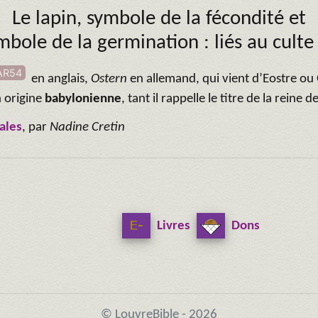
Le lapin, symbole de la fécondité et
ymbole de la germination :
liés au culte
AR54
en anglais,
Ostern
en allemand, qui vient d’Eostre ou
 origine
babylonienne
, tant il rappelle le titre de la reine 
ales
,
par
Nadine Cretin
Livres
Dons
© LouvreBible - 2026