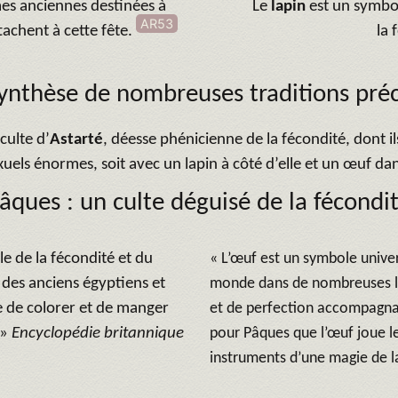
s anciennes destinées à
Le
lapin
est un symbo
AR53
tachent à cette fête.
la 
ynthèse de nombreuses traditions pré
culte d’
Astarté
, déesse phénicienne de la fécondité, dont ils
uels énormes, soit avec un lapin à côté d’elle et un œuf da
âques : un culte déguisé de la fécondi
 de la fécondité et du
« L’œuf est un symbole universe
des anciens égyptiens et
monde dans de nombreuses lé
e de colorer et de manger
et de perfection accompagnait
 »
Encyclopédie britannique
pour Pâques que l’œuf joue le
instruments d’une magie de l