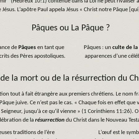
r ’ (Hébreux 10:1) contenue dans la Loi ne peut rivaliser a
 Jésus. L’apôtre Paul appela Jésus « Christ notre Pâque [qui] 
Pâques ou La Pâque ?
vance de
Pâques
en tant que
Pâques : un
culte de l
crits des Pères apostoliques.
apparences d’une céléb
 de la mort ou de la résurrection du Chr
tion tout à fait étrangère aux premiers chrétiens. Le nom fra
 Pâque juive. Ce n’est pas le cas. « Chaque fois en effet qu
 Seigneur, jusqu’à ce qu’il vienne » (1 Corinthiens 11:26).
lébration de la
résurrection
du Christ dans le Nouveau Tes
ses traditions de l’ère
L’œuf est le symb