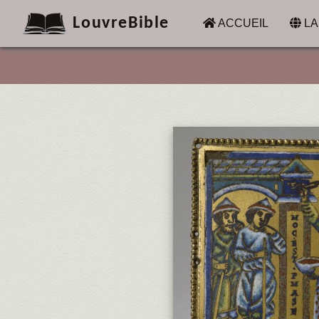
LouvreBible
(CURRENT)
ACCUEIL
LA