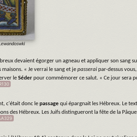
Lewandoswki
ébreux devaient égorger un agneau et appliquer son sang sur
s maisons. « Je verrai le sang et je
passerai
par-dessus vous,
erver le
Séder
pour commémorer ce salut. « Ce jour sera po
R130
, c'était donc le
passage
qui épargnait les Hébreux. Le tex
ons des Hébreux. Les Juifs distingueront la fête de la Pâqu
AA329