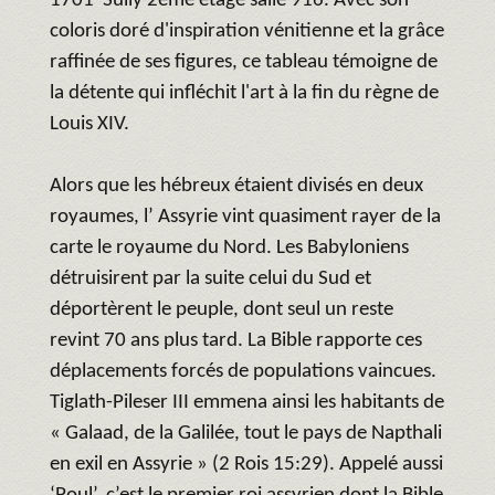
1701 Sully 2ème étage salle 916. Avec son
coloris doré d'inspiration vénitienne et la grâce
raffinée de ses figures, ce tableau témoigne de
la détente qui infléchit l'art à la fin du règne de
Louis XIV.
Alors que les hébreux étaient divisés en deux
royaumes, l’ Assyrie vint quasiment rayer de la
carte le royaume du Nord. Les Babyloniens
détruisirent par la suite celui du Sud et
déportèrent le peuple, dont seul un reste
revint 70 ans plus tard. La Bible rapporte ces
déplacements forcés de populations vaincues.
Tiglath-Pileser III emmena ainsi les habitants de
« Galaad, de la Galilée, tout le pays de Napthali
en exil en Assyrie » (2 Rois 15:29). Appelé aussi