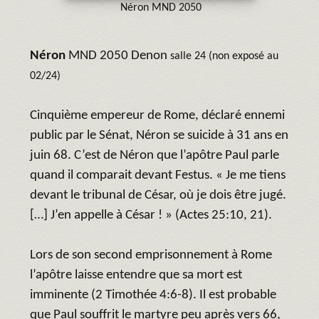
Néron MND 2050
Néron
MND 2050 Denon
salle 24 (non exposé au
02/24)
Cinquième empereur de Rome, déclaré ennemi
public par le Sénat, Néron se suicide à 31 ans en
juin 68. C’est de Néron que l’apôtre Paul parle
quand il comparait devant Festus. « Je me tiens
devant le tribunal de César, où je dois être jugé.
[…] J’en appelle à César ! » (Actes 25:10, 21).
Lors de son second emprisonnement à Rome
l’apôtre laisse entendre que sa mort est
imminente (2 Timothée 4:6-8). Il est probable
que Paul souffrit le martyre peu après vers 66,