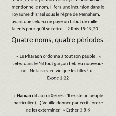
‘Poul’, c’est le premier roi assyrien dont la Bible
mentionne le nom. Il fera une incursion dans le
royaume d’Israël sous le règne de Menahem,
avant que celui-ci ne paye un tribut de mille
talents pour qu’il se retire. - 2 Rois 15:19,20.
Quatre noms, quatre périodes
« Le
Pharaon
ordonna à tout son peuple : «
Jetez dans le Nil tout garçon hébreu nouveau-
né ! Ne laissez en vie que les filles ! » -
Exode 1:22
«
Haman
dit au roi Xerxès : 'Il existe un peuple
particulier (…) Veuille donner par écrit l'ordre
de les exterminer.' » Esther 3:8-9